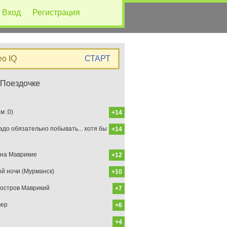
Вход
Регистрация
eo IQ
СТАРТ
 Поездочке
 :0)
+14
до обязательно побывать... хотя бы
+14
на Маврикие
+12
ой ночи (Мурманск)
+10
остров Маврикий
+7
мер
+6
+4