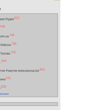
ы
812
рия Рудяк
749
745
.com.ua
736
 Volkova
726
 Попова
644
.
641
тин Ракутин www.parusa.biz
531
лана
530
а
енники