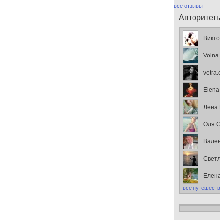
все отзывы
Авторитет
Викто
Volna
vetra
Elena
Лена
Оля С
Вален
Свет
Елен
все путешеств