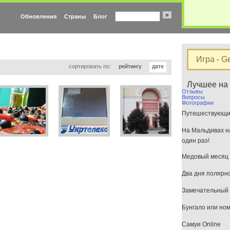
»
Обновления
Страны
Блог
Игра - G
сортировать по:
рейтингу
дате
Лучшее на
Отзывы
Вопросы
Фотографии
Путешествующим
На Мальдивах на
один раз!
Медовый месяц 
Два дня полярн
Замечательный 
Бунгало или но
Самуи Online