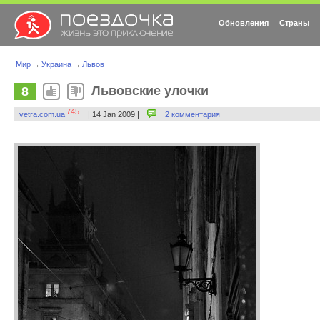
Обновления
Страны
Мир
→
Украина
→
Львов
Львовские улочки
8
745
vetra.com.ua
| 14 Jan 2009 |
2 комментария