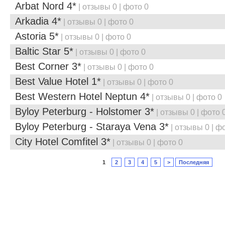
Arbat Nord 4*
| отзывы 0 | фото 0
Arkadia 4*
| отзывы 0 | фото 0
Astoria 5*
| отзывы 0 | фото 0
Baltic Star 5*
| отзывы 0 | фото 0
Best Corner 3*
| отзывы 0 | фото 0
Best Value Hotel 1*
| отзывы 0 | фото 0
Best Western Hotel Neptun 4*
| отзывы 0 | фото 0
Byloy Peterburg - Holstomer 3*
| отзывы 0 | фото 
Byloy Peterburg - Staraya Vena 3*
| отзывы 0 | ф
City Hotel Comfitel 3*
| отзывы 0 | фото 0
1
2
3
4
5
>
Последняя