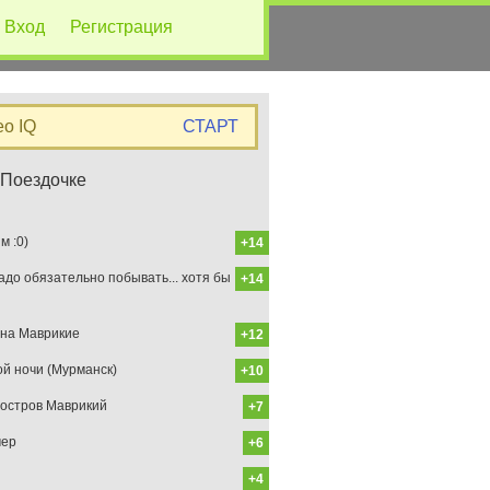
Вход
Регистрация
eo IQ
СТАРТ
 Поездочке
 :0)
+14
до обязательно побывать... хотя бы
+14
на Маврикие
+12
ой ночи (Мурманск)
+10
остров Маврикий
+7
мер
+6
+4