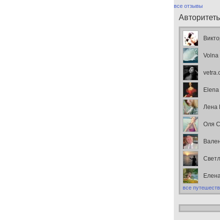
все отзывы
Авторитет
Викто
Volna
vetra
Elena
Лена
Оля С
Вален
Свет
Елен
все путешеств