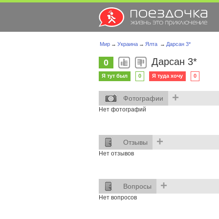
Мир
→
Украина
→
Ялта
→
Дарсан 3*
Дарсан 3*
0
Я тут был
0
Я туда хочу
0
+
Фотографии
Нет фотографий
+
Отзывы
Нет отзывов
+
Вопросы
Нет вопросов