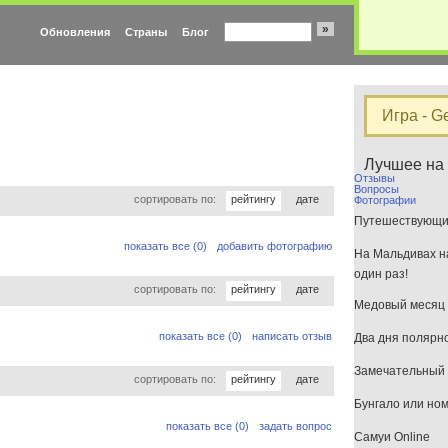
»
Обновления
Страны
Блог
Игра - G
Лучшее на
Отзывы
Вопросы
сортировать по:
рейтингу
дате
Фотографии
Путешествующим
показать все (0)
добавить фотографию
На Мальдивах на
один раз!
сортировать по:
рейтингу
дате
Медовый месяц 
показать все (0)
написать отзыв
Два дня полярн
Замечательный 
сортировать по:
рейтингу
дате
Бунгало или но
показать все (0)
задать вопрос
Самуи Online