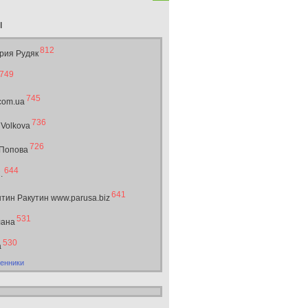
ы
812
рия Рудяк
749
745
.com.ua
736
 Volkova
726
 Попова
644
.
641
тин Ракутин www.parusa.biz
531
лана
530
а
енники