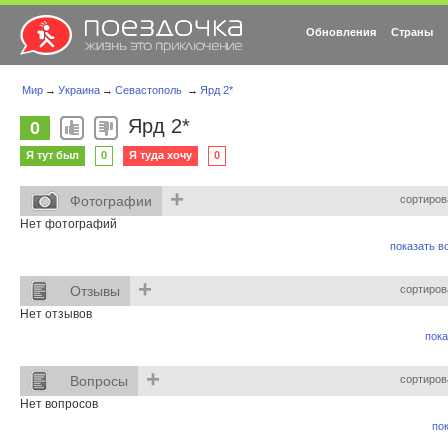
Обновления
Страны
Мир
→
Украина
→
Севастополь
→
Ярд 2*
Ярд 2*
0
Я тут был
0
Я туда хочу
0
+
Фотографии
сортиров
Нет фотографий
показать вс
+
Отзывы
сортиров
Нет отзывов
пока
+
Вопросы
сортиров
Нет вопросов
пок