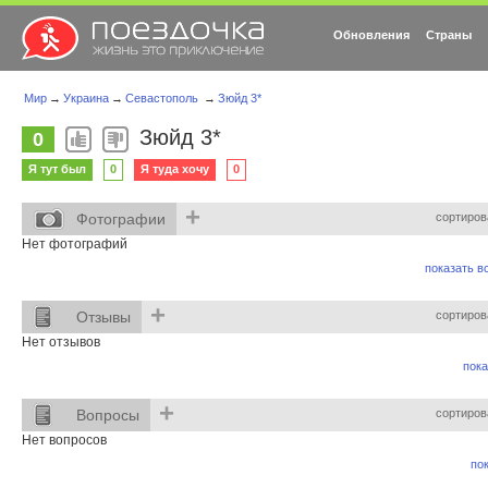
Обновления
Страны
Мир
→
Украина
→
Севастополь
→
Зюйд 3*
Зюйд 3*
0
Я тут был
0
Я туда хочу
0
+
Фотографии
сортиров
Нет фотографий
показать вс
+
Отзывы
сортиров
Нет отзывов
пока
+
Вопросы
сортиров
Нет вопросов
пок