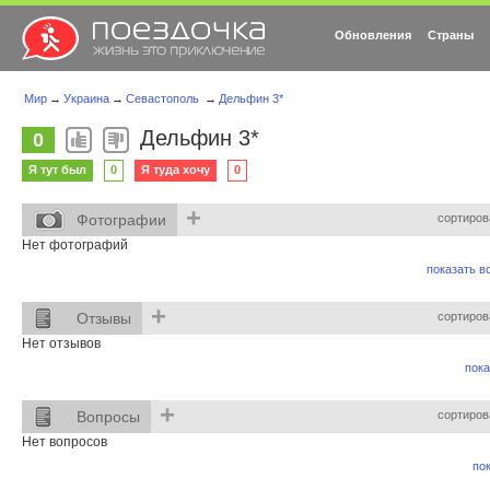
Обновления
Страны
Мир
→
Украина
→
Севастополь
→
Дельфин 3*
Дельфин 3*
0
Я тут был
0
Я туда хочу
0
+
Фотографии
сортиров
Нет фотографий
показать вс
+
Отзывы
сортиров
Нет отзывов
пока
+
Вопросы
сортиров
Нет вопросов
пок