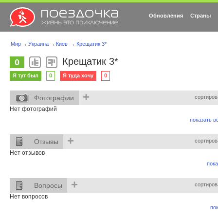
Обновления
Страны
Мир
→
Украина
→
Киев
→
Крещатик 3*
Крещатик 3*
0
Я тут был
0
Я туда хочу
0
+
Фотографии
сортиров
Нет фотографий
показать вс
+
Отзывы
сортиров
Нет отзывов
пока
+
Вопросы
сортиров
Нет вопросов
пок