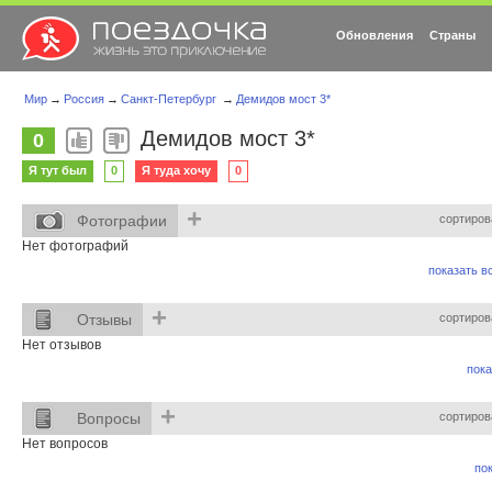
Обновления
Страны
Мир
→
Россия
→
Санкт-Петербург
→
Демидов мост 3*
Демидов мост 3*
0
Я тут был
0
Я туда хочу
0
+
Фотографии
сортиров
Нет фотографий
показать вс
+
Отзывы
сортиров
Нет отзывов
пока
+
Вопросы
сортиров
Нет вопросов
пок