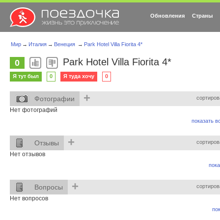
Обновления
Страны
Мир
→
Италия
→
Венеция
→
Park Hotel Villa Fiorita 4*
Park Hotel Villa Fiorita 4*
0
Я тут был
0
Я туда хочу
0
+
Фотографии
сортиров
Нет фотографий
показать вс
+
Отзывы
сортиров
Нет отзывов
пока
+
Вопросы
сортиров
Нет вопросов
пок