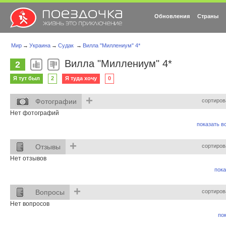
Обновления
Страны
Мир
→
Украина
→
Судак
→
Вилла "Миллениум" 4*
Вилла "Миллениум" 4*
2
Я тут был
2
Я туда хочу
0
+
Фотографии
сортиров
Нет фотографий
показать вс
+
Отзывы
сортиров
Нет отзывов
пока
+
Вопросы
сортиров
Нет вопросов
пок