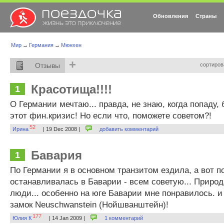
Обновления
Страны
Мир
→
Германия
→
Мюнхен
+
Отзывы
сортиров
Красотища!!!!
1
О Германии мечтаю... правда, не знаю, когда попаду,
этот фин.кризис! Но если что, поможете советом?!
52
Ирина
| 19 Dec 2008 |
добавить комментарий
Бавария
1
По Германии я в основном транзитом ездила, а вот п
останавливалась в Баварии - всем советую... Природ
люди... особенно на юге Баварии мне понравилось. и
замок Neuschwanstein (Нойшванштейн)!
177
Юлия К
| 14 Jan 2009 |
1 комментарий