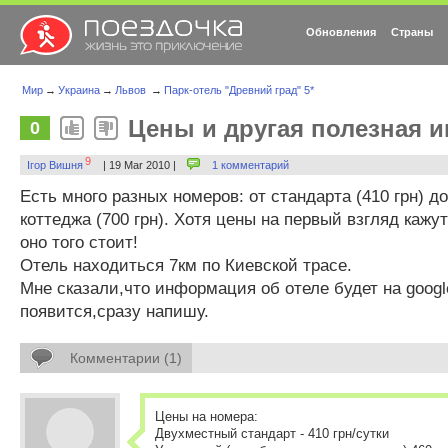
Обновления
Страны
Мир
→
Украина
→
Львов
→
Парк-отель "Древний град" 5*
Цены и другая полезная 
0
9
Ігор Вишня
| 19 Mar 2010 |
1 комментарий
Есть много разных номеров: от стандарта (410 грн) д
коттеджа (700 грн). Хотя цены на первый взгляд каж
оно того стоит!
Отель находиться 7км по Киевской трасе.
Мне сказали,что информация об отеле будет на googl
появится,сразу напишу.
Комментарии (1)
Цены на номера:
Двухместный стандарт - 410 грн/сутки