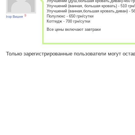
Улучшений (душ,большая кровать,диван)-460 гр
Улучшений (ванная, большая кровать) - 510 грн
Улучшений (ванная,большая кровать,диван) - 56
9
Полулюкс - 650 грн/сутки
Ігор Вишня
Коттедж - 700 грн/сутки
Все цены включают завтраки
Только зарегистрированные пользователи могут оста