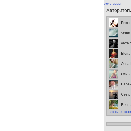
все отзывы
Авторитет
Викто
Volna
vetra
Elena
Лена
Оля С
Вален
Свет
Елен
все путешеств