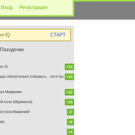
Вход
Регистрация
eo IQ
СТАРТ
 Поездочке
 :0)
+14
до обязательно побывать... хотя бы
+14
на Маврикие
+12
ой ночи (Мурманск)
+10
остров Маврикий
+7
мер
+6
+4