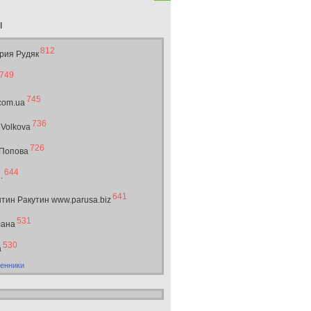
ы
812
рия Рудяк
749
745
.com.ua
736
 Volkova
726
 Попова
644
.
641
тин Ракутин www.parusa.biz
531
лана
530
а
енники