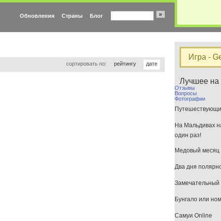
»
Обновления
Страны
Блог
Игра - G
сортировать по:
рейтингу
дате
Лучшее на
Отзывы
Вопросы
Фотографии
Путешествующим
На Мальдивах на
один раз!
Медовый месяц 
Два дня полярн
Замечательный 
Бунгало или но
Самуи Online