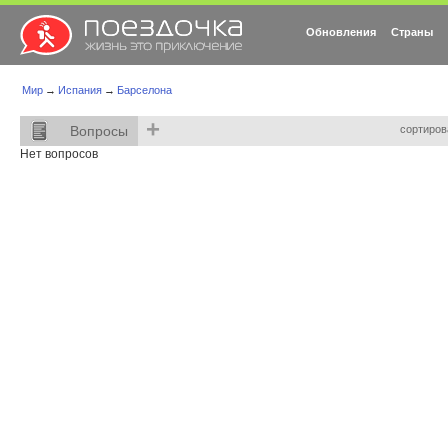
Обновления
Страны
Мир
→
Испания
→
Барселона
+
Вопросы
сортиров
Нет вопросов