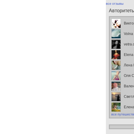
все отзывы
Авторитет
Викто
Volna
vetra
Elena
Лена
Оля С
Вален
Свет
Елен
все путешеств