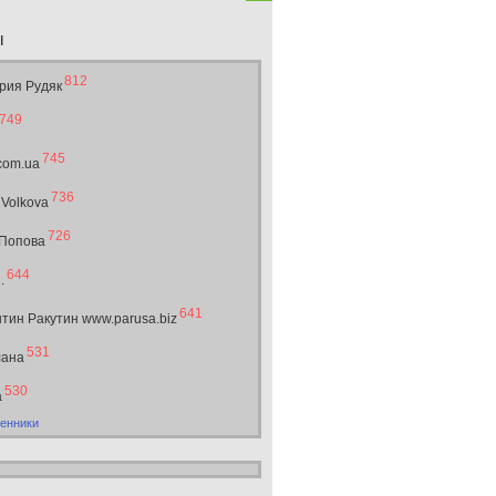
ы
812
рия Рудяк
749
745
.com.ua
736
 Volkova
726
 Попова
644
.
641
тин Ракутин www.parusa.biz
531
лана
530
а
енники