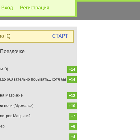
Вход
Регистрация
eo IQ
СТАРТ
 Поездочке
 :0)
+14
до обязательно побывать... хотя бы
+14
на Маврикие
+12
ой ночи (Мурманск)
+10
остров Маврикий
+7
мер
+6
+4