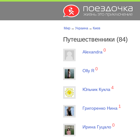
Мир
→
Украина
→
Киев
Путешественники (84)
0
Alexandra
0
Olly R
4
Юльчик Кукла
1
Григоренко Нина
0
Ирина Гуцало