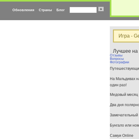
»
Обновления
Страны
Блог
Игра - G
Лучшее на
Отзывы
Вопросы
Фотографии
Путешествующим
На Мальдивах на
один раз!
Медовый месяц 
Два дня полярн
Замечательный 
Бунгало или но
Самуи Online