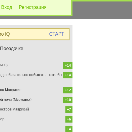
Вход
Регистрация
eo IQ
СТАРТ
 Поездочке
 :0)
+14
до обязательно побывать... хотя бы
+14
на Маврикие
+12
ой ночи (Мурманск)
+10
остров Маврикий
+7
мер
+6
+4