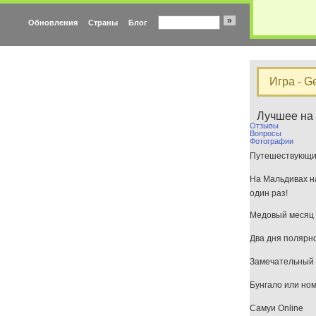
»
Обновления
Страны
Блог
Игра - G
Лучшее на
Отзывы
Вопросы
Фотографии
Путешествующим
На Мальдивах на
один раз!
Медовый месяц 
Два дня полярн
Замечательный 
Бунгало или но
Самуи Online