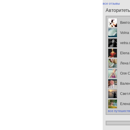
все отзывы
Авторитет
Викто
Volna
vetra
Elena
Лена
Оля С
Вален
Свет
Елен
все путешеств