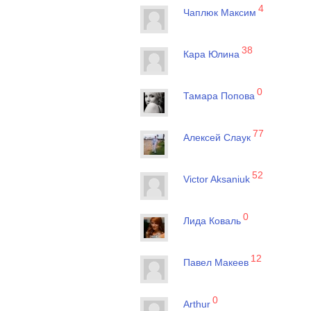
4
Чаплюк Максим
38
Кара Юлина
0
Тамара Попова
77
Алексей Слаук
52
Victor Aksaniuk
0
Лида Коваль
12
Павел Макеев
0
Arthur