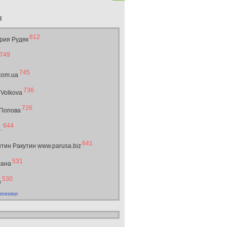
ы
812
рия Рудяк
749
745
.com.ua
736
 Volkova
726
 Попова
644
.
641
тин Ракутин www.parusa.biz
531
лана
530
а
енники