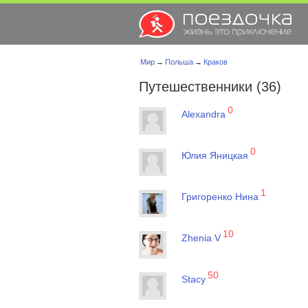
Мир
→
Польша
→
Краков
Путешественники (36)
0
Alexandra
0
Юлия Яницкая
1
Григоренко Нина
10
Zhenia V
50
Stacy