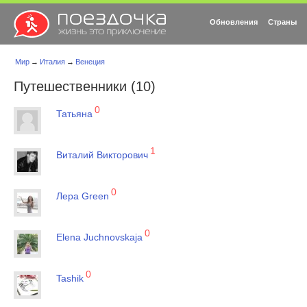
Обновления
Страны
Мир
→
Италия
→
Венеция
Путешественники (10)
0
Татьяна
1
Виталий Викторович
0
Лера Green
0
Elena Juchnovskaja
0
Tashik