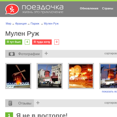
Обновления
Страны
Мир
→
Франция
→
Париж
→
Мулен Руж
Мулен Руж
Я тут был
4
Я туда хочу
0
+
Фотографии
сортиров
показать вс
+
Отзывы
сортиров
Я не в восторге!
1