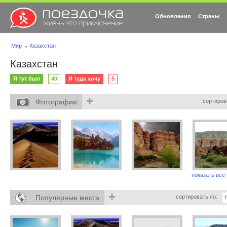
Обновления
Страны
Мир
→
Казахстан
Казахстан
Я тут был
40
Я туда хочу
5
+
Фотографии
сортиров
показать все 
+
Популярные места
сортировать по: