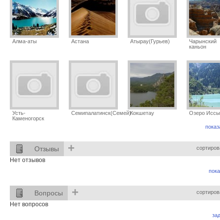
Алма-аты
Астана
Атырау(Гурьев)
Чарынский
каньон
Усть-
Семипалатинск(Семей)
Кокшетау
Озеро Иссы
Каменогорск
показ
+
Отзывы
сортиров
Нет отзывов
пока
+
Вопросы
сортиров
Нет вопросов
за