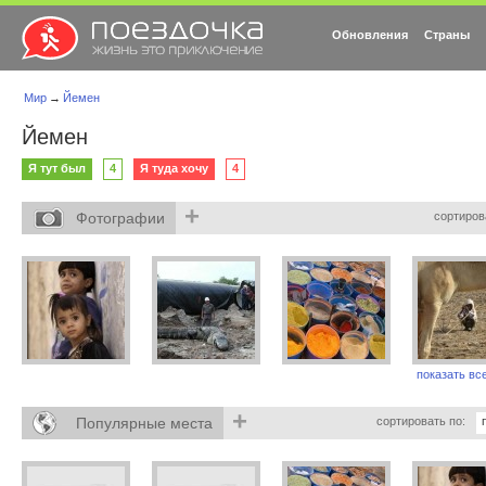
Обновления
Страны
Мир
→
Йемен
Йемен
Я тут был
4
Я туда хочу
4
+
Фотографии
сортиров
показать все
+
Популярные места
сортировать по: