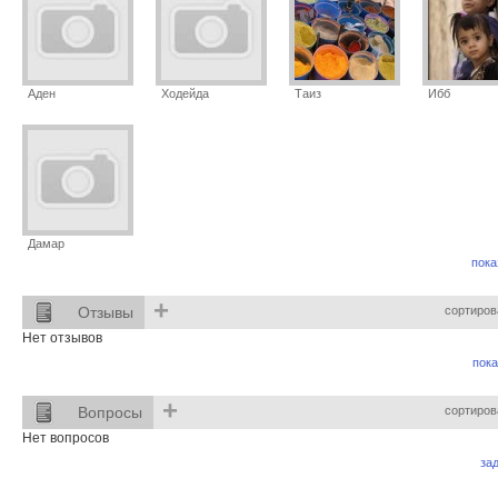
Аден
Ходейда
Таиз
Ибб
Дамар
пока
+
Отзывы
сортиров
Нет отзывов
пока
+
Вопросы
сортиров
Нет вопросов
за