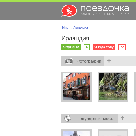
Мир
→
Ирландия
Ирландия
Я тут был
6
Я туда хочу
22
+
Фотографии
+
Популярные места