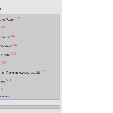
ы
812
рия Рудяк
749
745
.com.ua
736
 Volkova
726
 Попова
644
.
641
тин Ракутин www.parusa.biz
531
лана
530
а
енники