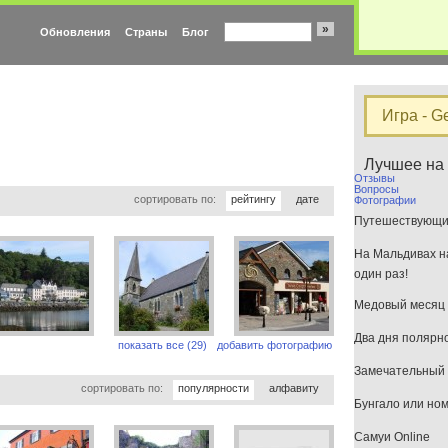
»
Обновления
Страны
Блог
Игра - G
Лучшее на
Отзывы
Вопросы
сортировать по:
рейтингу
дате
Фотографии
Путешествующим
На Мальдивах на
один раз!
Медовый месяц 
Два дня полярн
показать все (29)
добавить фотографию
Замечательный 
сортировать по:
популярности
алфавиту
Бунгало или но
Самуи Online