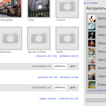
все отзывы
Авторитет
Викто
Гленгариф
Наас
Голуэй
Volna
vetra
Elena
Лена
Килкенни
Дуглас (о.Мэн)
Брэй
показать все (11)
добавить место
Оля С
сортировать по:
рейтингу
дате
Вален
Свет
показать все (0)
написать отзыв
Елен
сортировать по:
рейтингу
дате
все путешеств
задать вопрос
показать все (0)