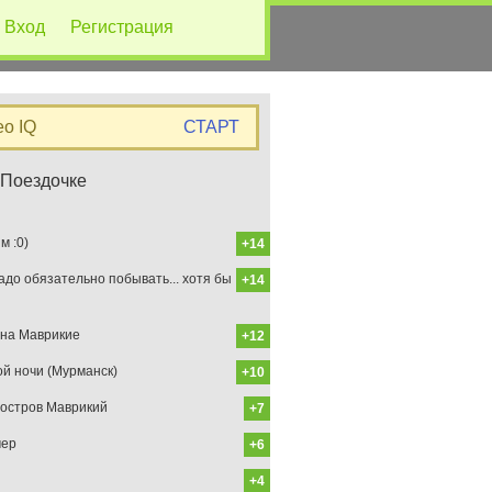
Вход
Регистрация
eo IQ
СТАРТ
 Поездочке
 :0)
+14
до обязательно побывать... хотя бы
+14
на Маврикие
+12
ой ночи (Мурманск)
+10
остров Маврикий
+7
мер
+6
+4