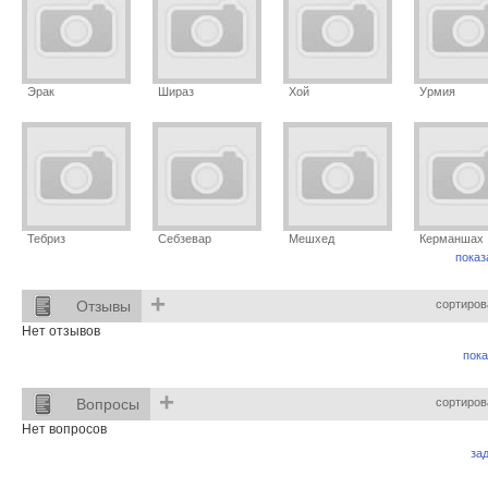
Эрак
Шираз
Хой
Урмия
Тебриз
Себзевар
Мешхед
Керманшах
показ
+
Отзывы
сортиров
Нет отзывов
пока
+
Вопросы
сортиров
Нет вопросов
за