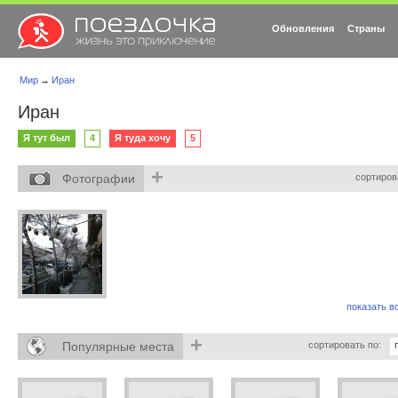
Обновления
Страны
Мир
→
Иран
Иран
Я тут был
4
Я туда хочу
5
+
Фотографии
сортиров
показать вс
+
Популярные места
сортировать по: