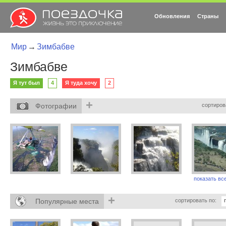
Обновления
Страны
Мир
→
Зимбабве
Зимбабве
Я тут был
4
Я туда хочу
2
+
Фотографии
сортиров
показать все
+
Популярные места
сортировать по: