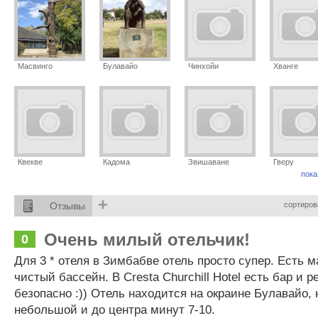
Масвинго
Булавайо
Чинхойи
Хванге
Квекве
Кадома
Звишаване
Гверу
пока
+
Отзывы
сортиров
Очень милый отельчик!
0
Для 3 * отеля в Зимбабве отель просто супер. Есть м
чистый бассейн. В Cresta Churchill Hotel есть бар и р
безопасно :)) Отель находится на окраине Булавайо, 
небольшой и до центра минут 7-10.