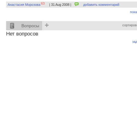
63
Анастасия Морозова
| 31 Aug 2008 |
добавить комментарий
пока
+
Вопросы
сортиров
Нет вопросов
за