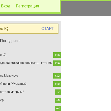
Вход
Регистрация
eo IQ
СТАРТ
 Поездочке
 :0)
+14
до обязательно побывать... хотя бы
+14
на Маврикие
+12
ой ночи (Мурманск)
+10
остров Маврикий
+7
мер
+6
+4