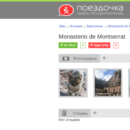
Мир
→
Испания
→
Барселона
→
Monasterio de 
Monasterio de Montserrat
Я тут был
2
Я туда хочу
0
+
Фотографии
+
Отзывы
Нет отзывов