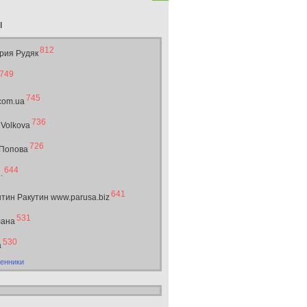
ы
812
рия Рудяк
749
745
.com.ua
736
 Volkova
726
 Попова
644
.
641
тин Ракутин www.parusa.biz
531
лана
530
а
енники