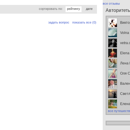
все отзывы
сортировать по:
рейтингу
дате
Авторитет
задать вопрос
показать все (0)
Викто
Volna
vetra
Elena
Лена
Оля С
Вален
Свет
Елен
все путешеств