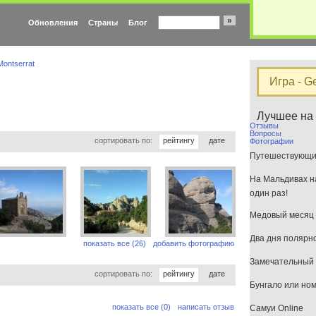
»
Обновления
Страны
Блог
Montserrat
Игра - G
Лучшее на
Отзывы
Вопросы
сортировать по:
рейтингу
дате
Фотографии
Путешествующим
На Мальдивах на
один раз!
Медовый месяц 
Два дня полярн
показать все (26)
добавить фотографию
Замечательный 
сортировать по:
рейтингу
дате
Бунгало или но
показать все (0)
написать отзыв
Самуи Online