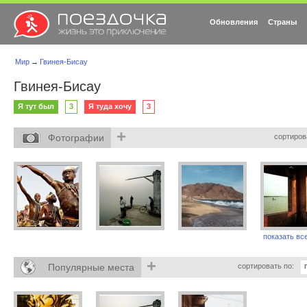
Обновления
Страны
Мир
→
Гвинея-Бисау
Гвинея-Бисау
Я тут был
3
Я туда хочу
3
+
Фотографии
сортиров
показать все
+
Популярные места
сортировать по: