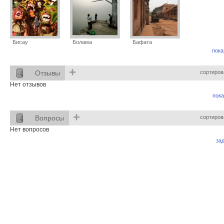
Бисау
Болама
Бафата
пока
+
Отзывы
сортиров
Нет отзывов
пока
+
Вопросы
сортиров
Нет вопросов
за