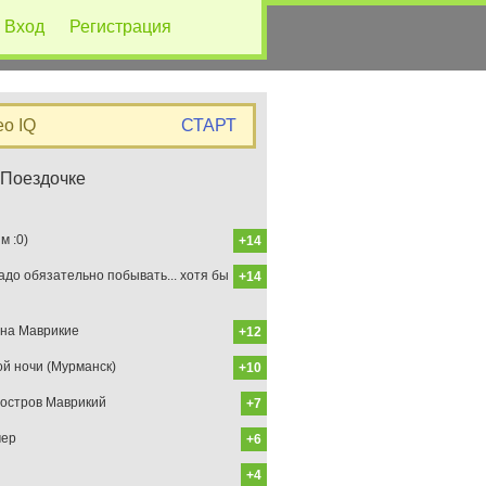
Вход
Регистрация
eo IQ
СТАРТ
 Поездочке
 :0)
+14
до обязательно побывать... хотя бы
+14
на Маврикие
+12
ой ночи (Мурманск)
+10
остров Маврикий
+7
мер
+6
+4