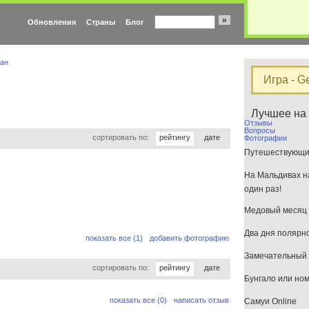
»
Обновления
Страны
Блог
ран
Игра - G
Лучшее на
Отзывы
Вопросы
сортировать по:
рейтингу
дате
Фотографии
Путешествующим
На Мальдивах на
один раз!
Медовый месяц 
Два дня полярн
показать все (1)
добавить фотографию
Замечательный 
сортировать по:
рейтингу
дате
Бунгало или но
показать все (0)
написать отзыв
Самуи Online