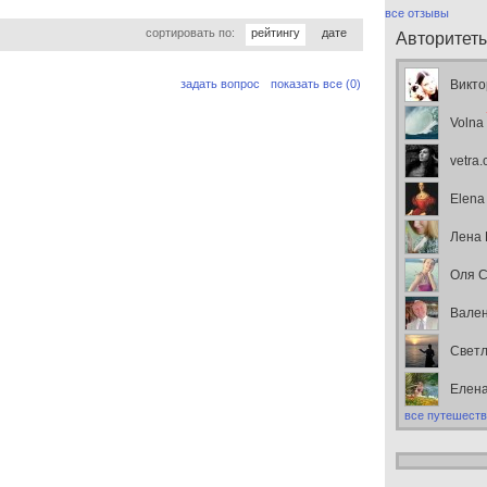
все отзывы
сортировать по:
рейтингу
дате
Авторитет
задать вопрос
показать все (0)
Викто
Volna
vetra
Elena
Лена
Оля С
Вален
Свет
Елен
все путешеств