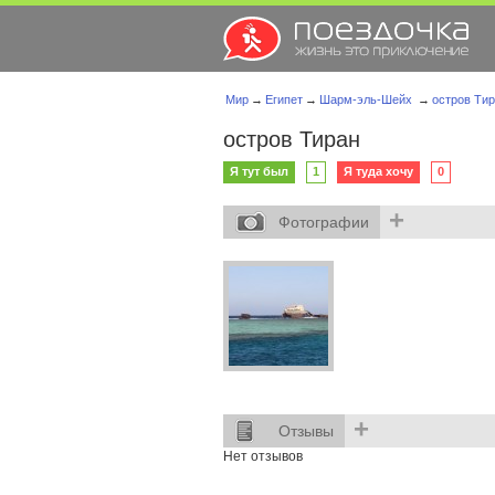
Мир
→
Египет
→
Шарм-эль-Шейх
→
остров Ти
остров Тиран
Я тут был
1
Я туда хочу
0
+
Фотографии
+
Отзывы
Нет отзывов