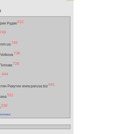
ы
812
рия Рудяк
749
745
.com.ua
736
 Volkova
726
 Попова
644
.
641
тин Ракутин www.parusa.biz
531
лана
530
а
енники