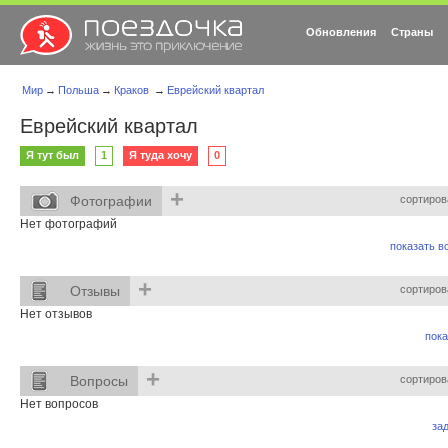
Обновления
Страны
Мир
→
Польша
→
Краков
→
Еврейский квартал
Еврейский квартал
Я тут был
1
Я туда хочу
0
+
Фотографии
сортиров
Нет фотографий
показать вс
+
Отзывы
сортиров
Нет отзывов
пока
+
Вопросы
сортиров
Нет вопросов
за