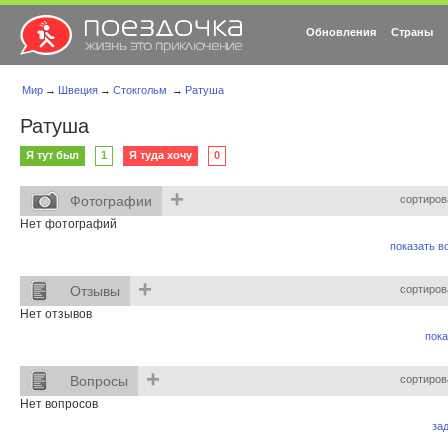
Обновления
Страны
Мир
→
Швеция
→
Стокгольм
→
Ратуша
Ратуша
Я тут был
1
Я туда хочу
0
+
Фотографии
сортиров
Нет фотографий
показать вс
+
Отзывы
сортиров
Нет отзывов
пока
+
Вопросы
сортиров
Нет вопросов
за