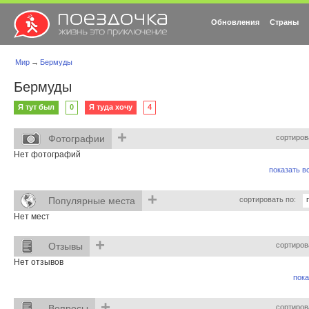
Обновления
Страны
Мир
→
Бермуды
Бермуды
Я тут был
0
Я туда хочу
4
+
Фотографии
сортиров
Нет фотографий
показать вс
+
Популярные места
сортировать по:
Нет мест
+
Отзывы
сортиров
Нет отзывов
пока
+
Вопросы
сортиров