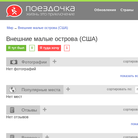
Обновления
Страны
Мир
→
Внешние малые острова (США)
Внешние малые острова (США)
Я тут был
0
Я туда хочу
1
+
Фотографии
сортиров
Нет фотографий
показать вс
+
Популярные места
сортировать по:
Нет мест
+
Отзывы
сортиров
Нет отзывов
пока
+
Вопросы
сортиров