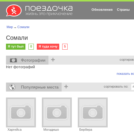
Обновления
Страны
Мир
→
Сомали
Сомали
Я тут был
0
Я туда хочу
5
+
Фотографии
сортиров
Нет фотографий
показать вс
+
Популярные места
сортировать по:
Харгейса
Могадишо
Бербера