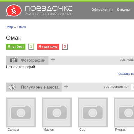
Обновления
Страны
Мир
→
Оман
Оман
Я тут был
1
Я туда хочу
3
+
Фотографии
сортиров
Нет фотографий
показать вс
+
Популярные места
сортировать по:
Салала
Маскат
Сур
Рустак