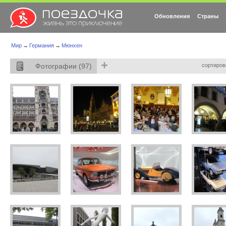
Обновления
Страны
Мир
→
Германия
→
Мюнхен
+
Фотографии (97)
сортиров