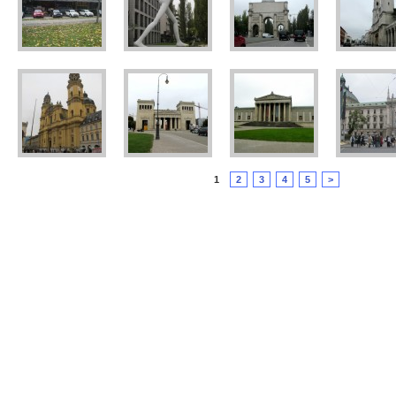
1
2
3
4
5
>