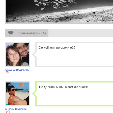
Комментарии (4)
Хе-хе!!! они не съели её?
Оксана Бредихина
35
Не должны были, а там кто знает!
Андрей Шуйский
146