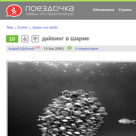
Обновления
Страны
Мир
→
Египет
→
Шарм-эль-Шейх
дайвинг в Шарме
10
146
Андрей Шуйский
| 9 Sep 2008 |
4 комментария