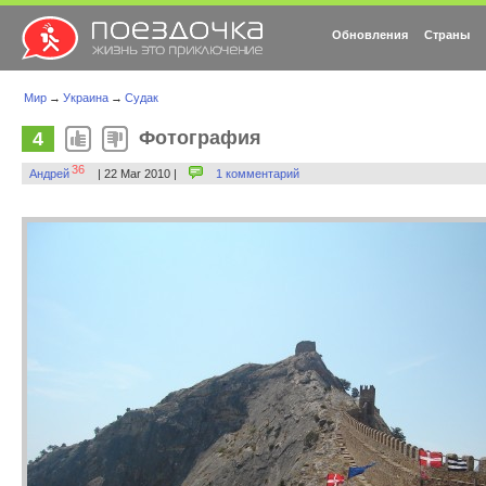
Обновления
Страны
Мир
→
Украина
→
Судак
Фотография
4
36
Андрей
| 22 Mar 2010 |
1 комментарий