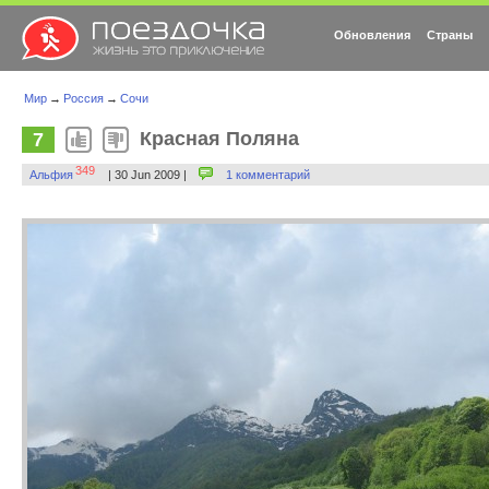
Обновления
Страны
Мир
→
Россия
→
Сочи
Красная Поляна
7
349
Альфия
| 30 Jun 2009 |
1 комментарий