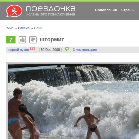
Обновления
Страны
Мир
→
Россия
→
Сочи
штормит
7
123
сергей лукин
| 30 Dec 2008 |
3 комментария