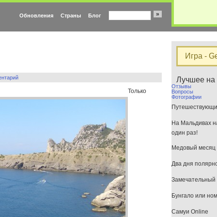
»
Обновления
Страны
Блог
Игра - G
ентарий
Лучшее на
Отзывы
Только
Вопросы
Фотографии
Путешествующим
На Мальдивах на
один раз!
Медовый месяц 
Два дня полярн
Замечательный 
Бунгало или но
Самуи Online