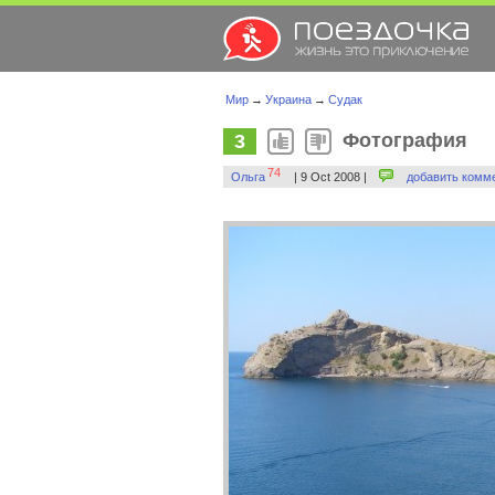
Мир
→
Украина
→
Судак
Фотография
3
74
Ольга
| 9 Oct 2008 |
добавить комм