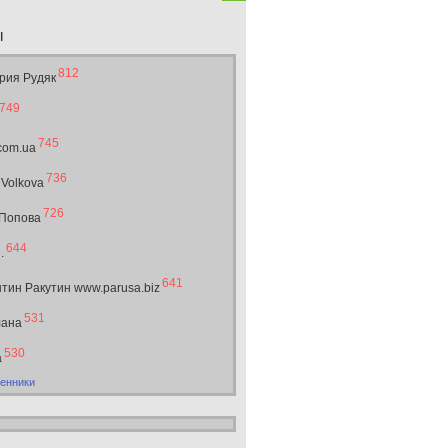
ы
812
рия Рудяк
749
745
.com.ua
736
 Volkova
726
 Попова
644
.
641
тин Ракутин www.parusa.biz
531
лана
530
а
енники