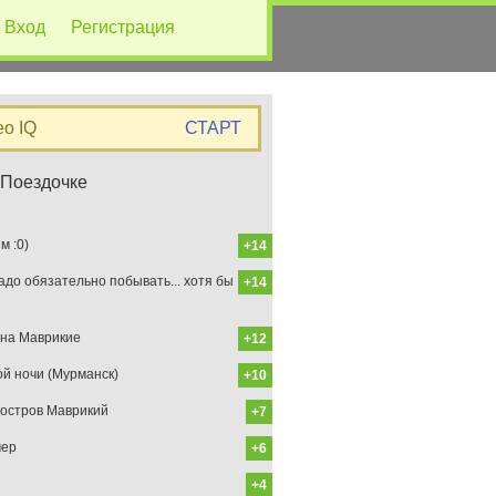
Вход
Регистрация
eo IQ
СТАРТ
 Поездочке
 :0)
+14
до обязательно побывать... хотя бы
+14
на Маврикие
+12
ой ночи (Мурманск)
+10
остров Маврикий
+7
мер
+6
+4