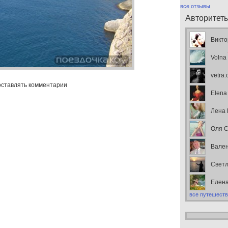
все отзывы
Авторитет
Викто
Volna
vetra
оставлять комментарии
Elena
Лена
Оля С
Вален
Свет
Елен
все путешеств