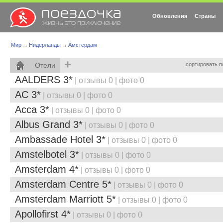
Обновления
Страны
Мир
→
Нидерланды
→
Амстердам
+
Отели
сортировать п
AALDERS 3*
| отзывы 0 | фото 0
AC 3*
| отзывы 0 | фото 0
Acca 3*
| отзывы 0 | фото 0
Albus Grand 3*
| отзывы 0 | фото 0
Ambassade Hotel 3*
| отзывы 0 | фото 0
Amstelbotel 3*
| отзывы 0 | фото 0
Amsterdam 4*
| отзывы 0 | фото 0
Amsterdam Centre 5*
| отзывы 0 | фото 0
Amsterdam Marriott 5*
| отзывы 0 | фото 0
Apollofirst 4*
| отзывы 0 | фото 0