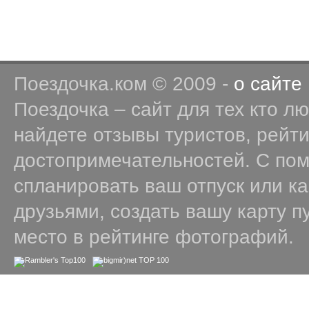
Поездочка.ком © 2009 -
о сайте
Поездочка – сайт для тех кто л
найдете отзывы туристов, рейт
достопримечательностей. С по
спланировать ваш отпуск или к
друзьями, создать вашу карту п
место в рейтинге фотографий.