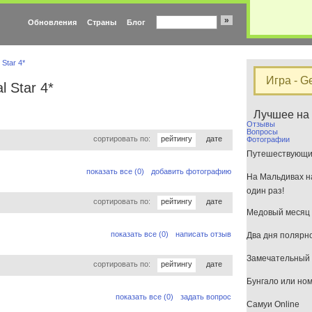
»
Обновления
Страны
Блог
 Star 4*
Игра - G
l Star 4*
Лучшее на
Отзывы
Вопросы
сортировать по:
рейтингу
дате
Фотографии
Путешествующим
показать все (0)
добавить фотографию
На Мальдивах на
один раз!
сортировать по:
рейтингу
дате
Медовый месяц 
показать все (0)
написать отзыв
Два дня полярн
Замечательный 
сортировать по:
рейтингу
дате
Бунгало или но
показать все (0)
задать вопрос
Самуи Online