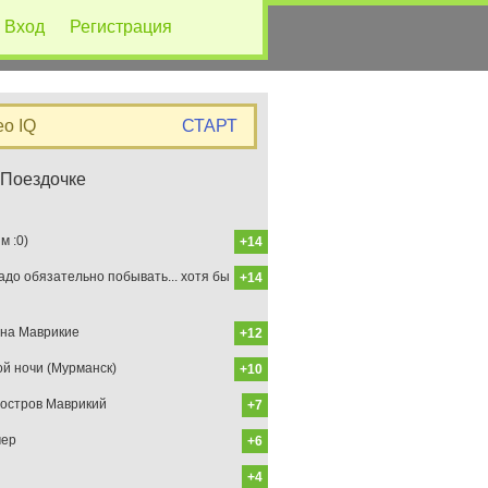
Вход
Регистрация
eo IQ
СТАРТ
 Поездочке
 :0)
+14
до обязательно побывать... хотя бы
+14
на Маврикие
+12
ой ночи (Мурманск)
+10
остров Маврикий
+7
мер
+6
+4