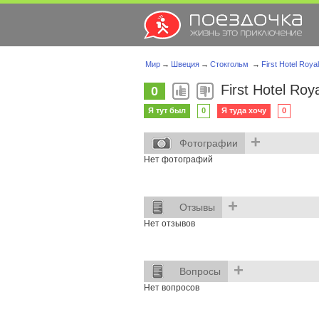
Мир
→
Швеция
→
Стокгольм
→
First Hotel Royal
First Hotel Roya
0
Я тут был
0
Я туда хочу
0
+
Фотографии
Нет фотографий
+
Отзывы
Нет отзывов
+
Вопросы
Нет вопросов