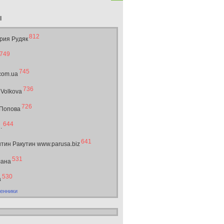
ы
812
рия Рудяк
749
745
.com.ua
736
 Volkova
726
 Попова
644
.
641
тин Ракутин www.parusa.biz
531
лана
530
а
енники