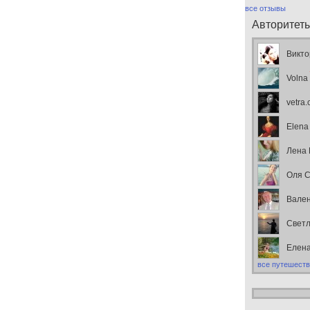
все отзывы
Авторитет
Викто
Volna
vetra
Elena
Лена
Оля С
Вален
Свет
Елен
все путешеств