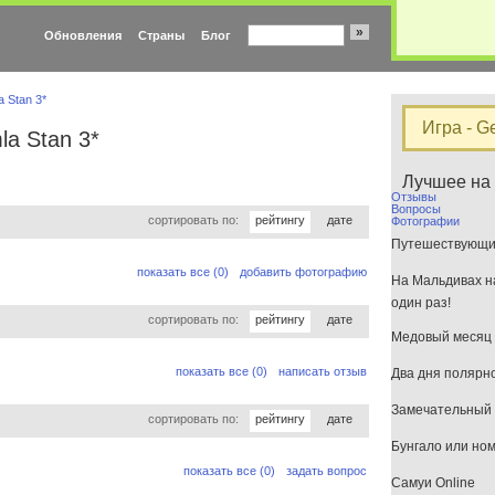
»
Обновления
Страны
Блог
a Stan 3*
Игра - G
la Stan 3*
Лучшее на
Отзывы
Вопросы
сортировать по:
рейтингу
дате
Фотографии
Путешествующим
показать все (0)
добавить фотографию
На Мальдивах на
один раз!
сортировать по:
рейтингу
дате
Медовый месяц 
показать все (0)
написать отзыв
Два дня полярн
Замечательный 
сортировать по:
рейтингу
дате
Бунгало или но
показать все (0)
задать вопрос
Самуи Online