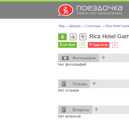
Мир
→
Швеция
→
Стокгольм
→
Rica Hotel Gaml
Rica Hotel Gam
0
Я тут был
0
Я туда хочу
0
+
Фотографии
Нет фотографий
+
Отзывы
Нет отзывов
+
Вопросы
Нет вопросов