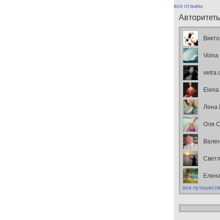
все отзывы
Авторитет
Викто
Volna
vetra
Elena
Лена
Оля С
Вален
Свет
Елен
все путешеств