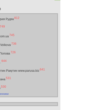
ы
812
рия Рудяк
749
745
.com.ua
736
 Volkova
726
 Попова
644
.
641
тин Ракутин www.parusa.biz
531
лана
530
а
енники