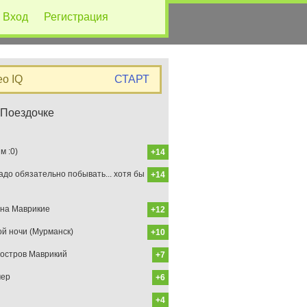
Вход
Регистрация
eo IQ
СТАРТ
 Поездочке
 :0)
+14
до обязательно побывать... хотя бы
+14
на Маврикие
+12
ой ночи (Мурманск)
+10
остров Маврикий
+7
мер
+6
+4