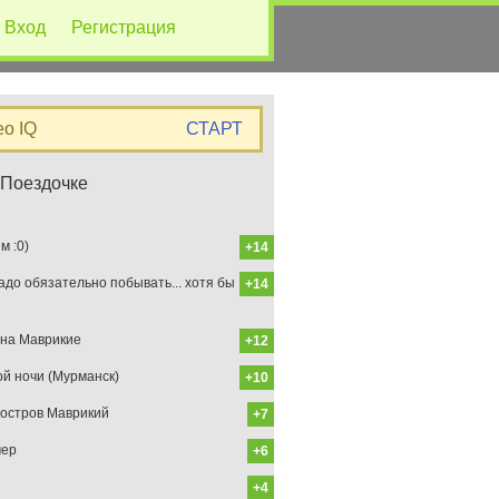
Вход
Регистрация
eo IQ
СТАРТ
 Поездочке
 :0)
+14
до обязательно побывать... хотя бы
+14
на Маврикие
+12
ой ночи (Мурманск)
+10
остров Маврикий
+7
мер
+6
+4