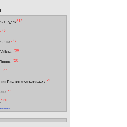
ы
812
рия Рудяк
749
745
.com.ua
736
 Volkova
726
 Попова
644
.
641
тин Ракутин www.parusa.biz
531
лана
530
а
енники