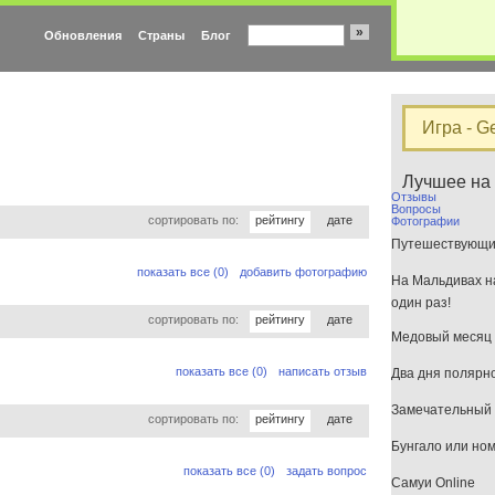
»
Обновления
Страны
Блог
Игра - G
Лучшее на
Отзывы
Вопросы
сортировать по:
рейтингу
дате
Фотографии
Путешествующим
показать все (0)
добавить фотографию
На Мальдивах на
один раз!
сортировать по:
рейтингу
дате
Медовый месяц 
показать все (0)
написать отзыв
Два дня полярн
Замечательный 
сортировать по:
рейтингу
дате
Бунгало или но
показать все (0)
задать вопрос
Самуи Online