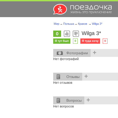
Мир
→
Польша
→
Краков
→
Wilga 3*
Wilga 3*
0
Я тут был
0
Я туда хочу
0
+
Фотографии
Нет фотографий
+
Отзывы
Нет отзывов
+
Вопросы
Нет вопросов