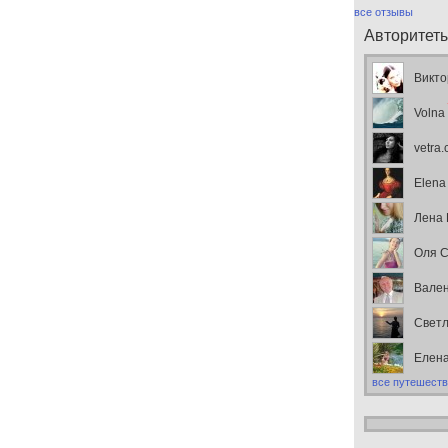
все отзывы
Авторитет
Викто
Volna
vetra
Elena
Лена
Оля С
Вален
Свет
Елен
все путешеств