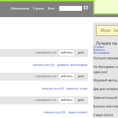
»
Обновления
Страны
Блог
Игра - G
Лучшее на
Отзывы
Вопросы
сортировать по:
рейтингу
дате
Фотографии
Путешествующим
показать все (0)
добавить фотографию
На Мальдивах на
один раз!
сортировать по:
рейтингу
дате
Медовый месяц 
показать все (0)
написать отзыв
Два дня полярн
Замечательный 
сортировать по:
рейтингу
дате
Бунгало или но
показать все (0)
задать вопрос
Самуи Online