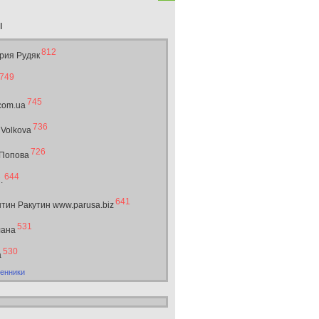
ы
812
рия Рудяк
749
745
.com.ua
736
 Volkova
726
 Попова
644
.
641
тин Ракутин www.parusa.biz
531
лана
530
а
енники