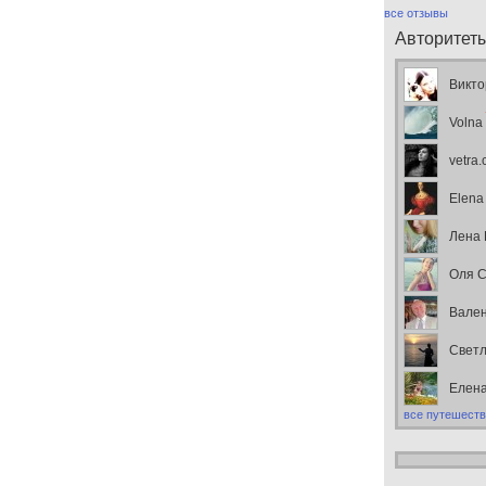
все отзывы
Авторитет
Викто
Volna
vetra
Elena
Лена
Оля С
Вален
Свет
Елен
все путешеств