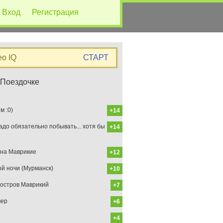
Вход
Регистрация
eo IQ
СТАРТ
 Поездочке
 :0)
+14
до обязательно побывать... хотя бы
+14
на Маврикие
+12
ой ночи (Мурманск)
+10
остров Маврикий
+7
мер
+6
+4