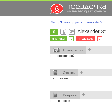
Мир
→
Польша
→
Краков
→
Alexander 3*
Alexander 3*
0
Я тут был
0
Я туда хочу
0
+
Фотографии
Нет фотографий
+
Отзывы
Нет отзывов
+
Вопросы
Нет вопросов