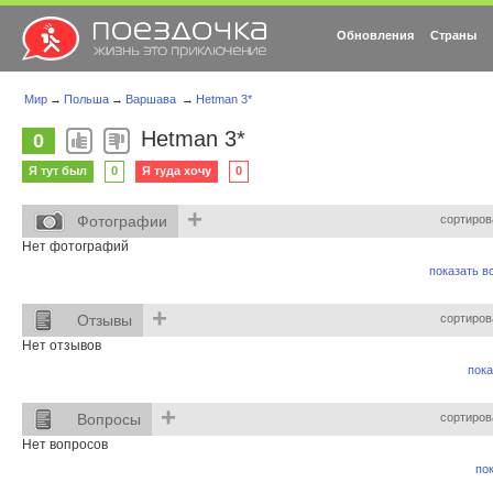
Обновления
Страны
Мир
→
Польша
→
Варшава
→
Hetman 3*
Hetman 3*
0
Я тут был
0
Я туда хочу
0
+
Фотографии
сортиров
Нет фотографий
показать вс
+
Отзывы
сортиров
Нет отзывов
пока
+
Вопросы
сортиров
Нет вопросов
пок