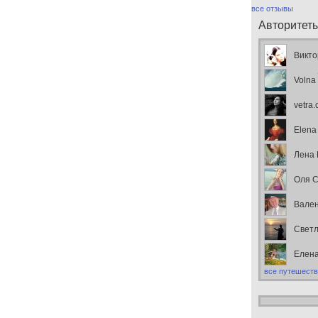
все отзывы
Авторитет
Викто
Volna
vetra
Elena
Лена
Оля С
Вален
Свет
Елен
все путешеств