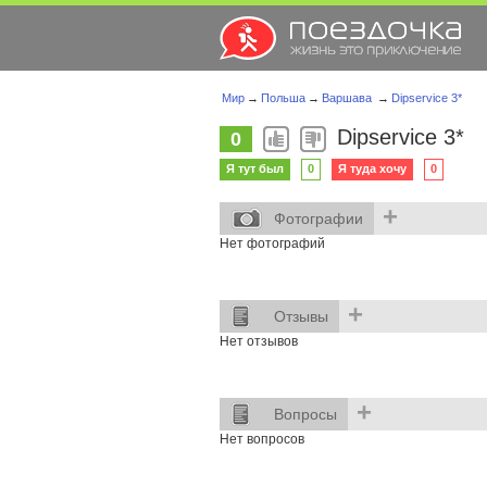
Мир
→
Польша
→
Варшава
→
Dipservice 3*
Dipservice 3*
0
Я тут был
0
Я туда хочу
0
+
Фотографии
Нет фотографий
+
Отзывы
Нет отзывов
+
Вопросы
Нет вопросов