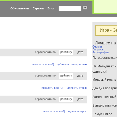
»
Обновления
Страны
Блог
Игра - G
Лучшее на
Отзывы
Вопросы
сортировать по:
рейтингу
дате
Фотографии
Путешествующим
показать все (0)
добавить фотографию
На Мальдивах на
один раз!
сортировать по:
рейтингу
дате
Медовый месяц 
показать все (0)
написать отзыв
Два дня полярн
Замечательный 
сортировать по:
рейтингу
дате
Бунгало или но
показать все (0)
задать вопрос
Самуи Online