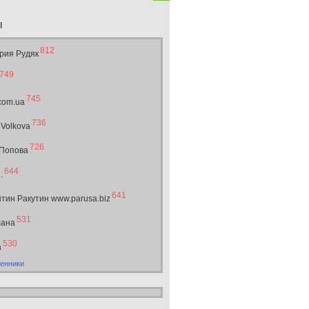
ы
812
рия Рудяк
749
745
.com.ua
736
 Volkova
726
 Попова
644
.
641
тин Ракутин www.parusa.biz
531
лана
530
а
енники