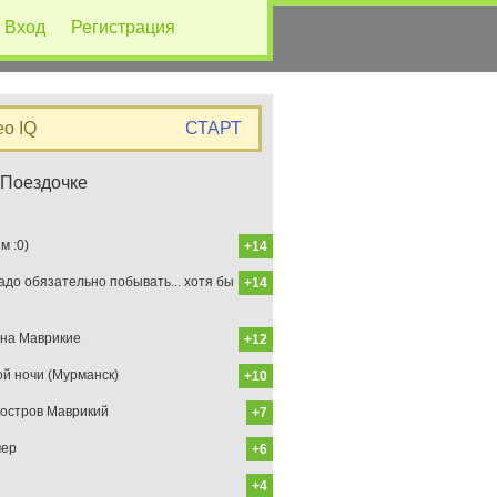
Вход
Регистрация
eo IQ
СТАРТ
 Поездочке
 :0)
+14
до обязательно побывать... хотя бы
+14
на Маврикие
+12
ой ночи (Мурманск)
+10
остров Маврикий
+7
мер
+6
+4