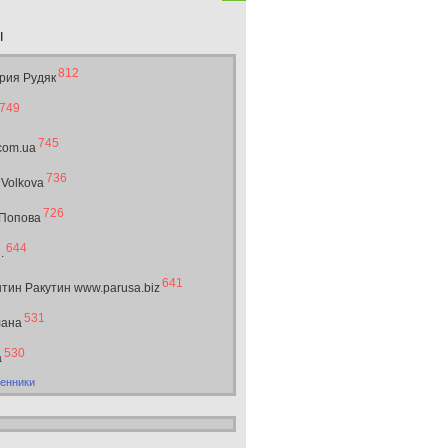
ы
812
рия Рудяк
749
745
.com.ua
736
 Volkova
726
 Попова
644
.
641
тин Ракутин www.parusa.biz
531
лана
530
а
енники