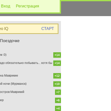
Вход
Регистрация
eo IQ
СТАРТ
 Поездочке
 :0)
+14
до обязательно побывать... хотя бы
+14
на Маврикие
+12
ой ночи (Мурманск)
+10
остров Маврикий
+7
мер
+6
+4