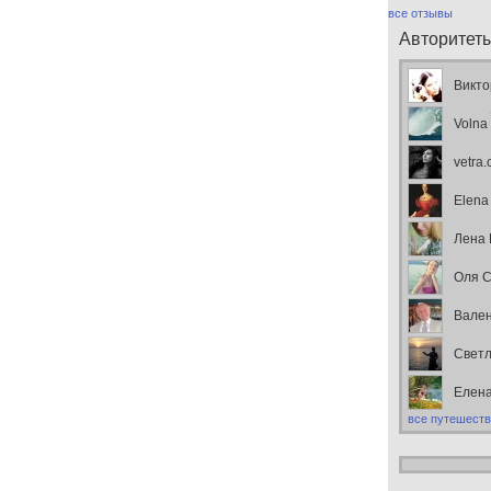
все отзывы
Авторитет
Викто
Volna
vetra
Elena
Лена
Оля С
Вален
Свет
Елен
все путешеств