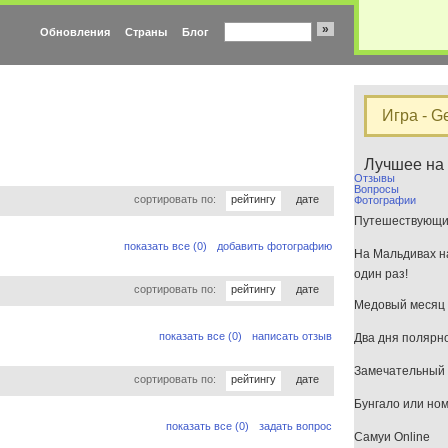
»
Обновления
Страны
Блог
Игра - G
Лучшее на
Отзывы
Вопросы
сортировать по:
рейтингу
дате
Фотографии
Путешествующим
показать все (0)
добавить фотографию
На Мальдивах на
один раз!
сортировать по:
рейтингу
дате
Медовый месяц 
показать все (0)
написать отзыв
Два дня полярн
Замечательный 
сортировать по:
рейтингу
дате
Бунгало или но
показать все (0)
задать вопрос
Самуи Online