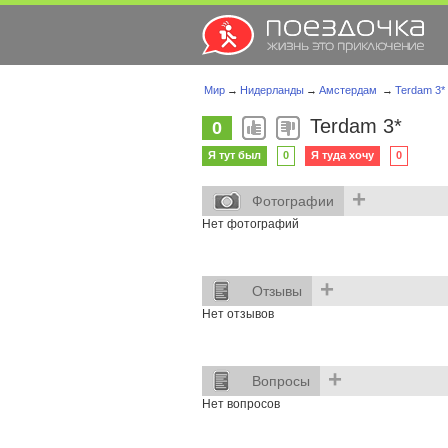
Мир
→
Нидерланды
→
Амстердам
→
Terdam 3*
Terdam 3*
0
Я тут был
0
Я туда хочу
0
+
Фотографии
Нет фотографий
+
Отзывы
Нет отзывов
+
Вопросы
Нет вопросов