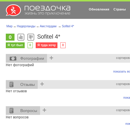
Обновления
Страны
Мир
→
Нидерланды
→
Амстердам
→
Sofitel 4*
Sofitel 4*
0
Я тут был
0
Я туда хочу
0
+
Фотографии
сортиров
Нет фотографий
показать вс
+
Отзывы
сортиров
Нет отзывов
пока
+
Вопросы
сортиров
Нет вопросов
пок