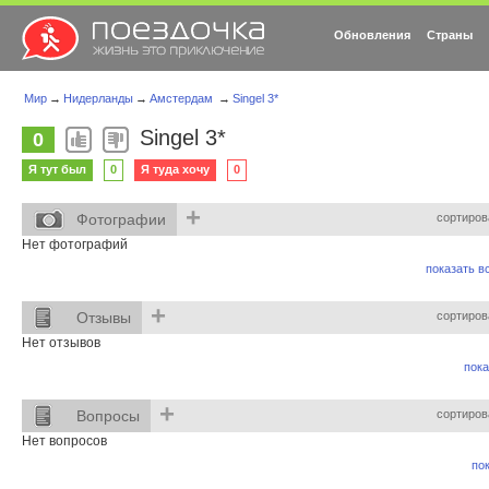
Обновления
Страны
Мир
→
Нидерланды
→
Амстердам
→
Singel 3*
Singel 3*
0
Я тут был
0
Я туда хочу
0
+
Фотографии
сортиров
Нет фотографий
показать вс
+
Отзывы
сортиров
Нет отзывов
пока
+
Вопросы
сортиров
Нет вопросов
пок