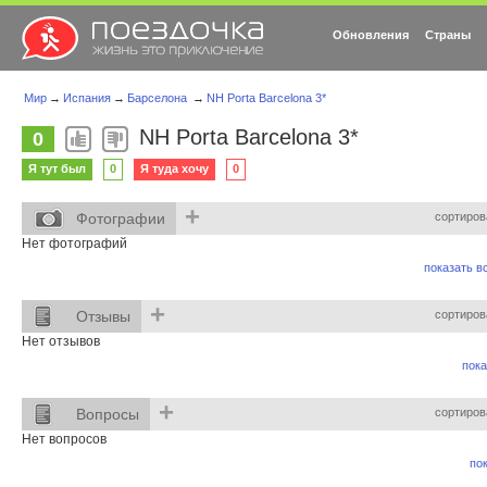
Обновления
Страны
Мир
→
Испания
→
Барселона
→
NH Porta Barcelona 3*
NH Porta Barcelona 3*
0
Я тут был
0
Я туда хочу
0
+
Фотографии
сортиров
Нет фотографий
показать вс
+
Отзывы
сортиров
Нет отзывов
пока
+
Вопросы
сортиров
Нет вопросов
пок